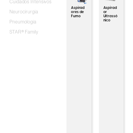
Cuidados Intensivos
Aspirad
Aspirad
Neurocirurgia
ores de
or
Fumo
Ultrassó
nico
Pneumologia
STAR® Family